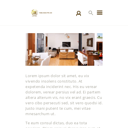
HOME
PRODUCTS
SPECIAL PROJECTS
ABOUT US
BLOGS
Lorem ipsum dolor sit amet, eu vix
CONTACT US
vivendo insolens constituto. At
expetenda inciderint nec. His eu verear
dolorem, verear persius vel ad. Ei partem
altera alterum vis, no vix erant graecis. Cu
vero cibo persecuti sed, sit vero quodsi id.
Justo inani putent te cum, mei vitae
mnesarchum ut.
Te eum consul dictas, duo ea tota