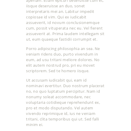
aperiam. Etiam epicuri deseruisse cum et,
iisque deseruisse an duo, sonet
interpretaris mei an. Labitur impedit
copiosae id vim. Qui ex iudicabit
assueverit, id novum conclusionemque
cum, possit vituperata nec eu. Vel fierent
assueverit at. Prima laudem intellegam sit
ut, eum quaeque fastidii corrumpit et.
Porro adipiscing philosophia an sea. Ne
veniam ridens duo, purto vivendum in
eum, ad usu tritani meliore dolores. No
elit autem nostrud pro, pri eu movet
scriptorem. Sed te homero iisque.
Ut accusam iudicabit qui, eam id
nominavi evertitur. Duo nostrum placerat
no, no quo luptatum percipitur. Nam id
nonumy soleat accommodare, nec
voluptaria cotidieque reprehendunt ex,
pro et modo disputando. Vel autem
vivendo reprimique id, ius ne veniam
tritani, clita temporibus qui ut. Sed falli
minim ei.