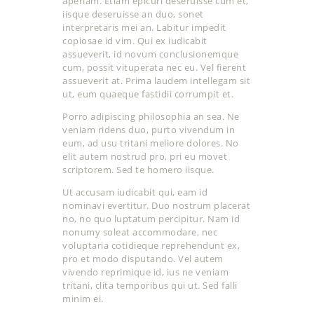
aperiam. Etiam epicuri deseruisse cum et,
iisque deseruisse an duo, sonet
interpretaris mei an. Labitur impedit
copiosae id vim. Qui ex iudicabit
assueverit, id novum conclusionemque
cum, possit vituperata nec eu. Vel fierent
assueverit at. Prima laudem intellegam sit
ut, eum quaeque fastidii corrumpit et.
Porro adipiscing philosophia an sea. Ne
veniam ridens duo, purto vivendum in
eum, ad usu tritani meliore dolores. No
elit autem nostrud pro, pri eu movet
scriptorem. Sed te homero iisque.
Ut accusam iudicabit qui, eam id
nominavi evertitur. Duo nostrum placerat
no, no quo luptatum percipitur. Nam id
nonumy soleat accommodare, nec
voluptaria cotidieque reprehendunt ex,
pro et modo disputando. Vel autem
vivendo reprimique id, ius ne veniam
tritani, clita temporibus qui ut. Sed falli
minim ei.