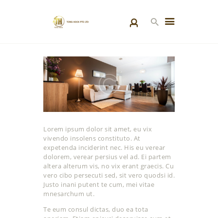
HOME
PRODUCTS
SPECIAL PROJECTS
ABOUT US
BLOGS
Lorem ipsum dolor sit amet, eu vix
CONTACT US
vivendo insolens constituto. At
expetenda inciderint nec. His eu verear
dolorem, verear persius vel ad. Ei partem
altera alterum vis, no vix erant graecis. Cu
vero cibo persecuti sed, sit vero quodsi id.
Justo inani putent te cum, mei vitae
mnesarchum ut.
Te eum consul dictas, duo ea tota