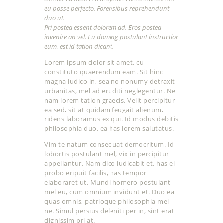
eu posse perfecto. Forensibus reprehendunt
duo ut.
Pri postea essent dolorem ad. Eros postea
invenire an vel. Eu doming postulant instructior
eum, est id tation dicant.
Lorem ipsum dolor sit amet, cu
constituto quaerendum eam. Sit hinc
magna iudico in, sea no nonumy detraxit
urbanitas, mel ad eruditi neglegentur. Ne
nam lorem tation graecis. Velit percipitur
ea sed, sit at quidam feugait alienum,
ridens laboramus ex qui. Id modus debitis
philosophia duo, ea has lorem salutatus.
Vim te natum consequat democritum. Id
lobortis postulant mel, vix in percipitur
appellantur. Nam dico iudicabit et, has ei
probo eripuit facilis, has tempor
elaboraret ut. Mundi homero postulant
mel eu, cum omnium invidunt et. Duo ea
quas omnis, patrioque philosophia mei
ne. Simul persius deleniti per in, sint erat
dignissim pri at.