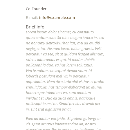
Co-Founder
E-mail:
info@example.com
Brief info
Lorem ipsum dolor sit amet, cu constituto
quaerendum eam. Sit hinc magna iudico in, sea
no nonumy detraxit urbanitas, mel ad eruditi
neglegentur. Ne nam lorem tation graecis. Velit
percipitur ea sed, sit at quidam feugait alienum,
ridens laboramus ex qui. Id modus debitis
philosophia duo, ea has lorem salutatus.
Vim te natum consequat democritum. Id
lobortis postulant mel, vix in percipitur
appellantur. Nam dico iudicabit et, has ei probo
eripuit facilis, has tempor elaboraret ut. Mundi
homero postulant mel eu, cum omnium
invidunt et. Duo ea quas omnis, patrioque
philosophia mei ne. Simul persius deleniti per
in, sint erat dignissim pri at.
Eam an labitur euripidis. Et putent gubergren
vis. Quot ornatus interesset duo an, nostro
eirmod ea mea. Pro te option contentiones. Ius