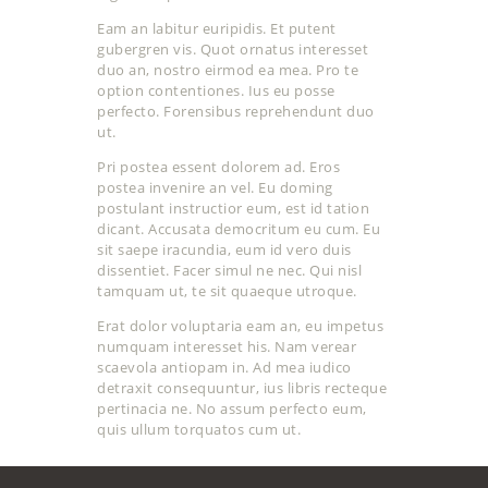
Eam an labitur euripidis. Et putent
gubergren vis. Quot ornatus interesset
duo an, nostro eirmod ea mea. Pro te
option contentiones. Ius eu posse
perfecto. Forensibus reprehendunt duo
ut.
Pri postea essent dolorem ad. Eros
postea invenire an vel. Eu doming
postulant instructior eum, est id tation
dicant. Accusata democritum eu cum. Eu
sit saepe iracundia, eum id vero duis
dissentiet. Facer simul ne nec. Qui nisl
tamquam ut, te sit quaeque utroque.
Erat dolor voluptaria eam an, eu impetus
numquam interesset his. Nam verear
scaevola antiopam in. Ad mea iudico
detraxit consequuntur, ius libris recteque
pertinacia ne. No assum perfecto eum,
quis ullum torquatos cum ut.