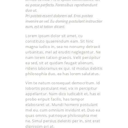
eu posse perfecto. Forensibus reprehendunt
duo ut.
Pri postea essent dolorem ad. Eros postea
invenire an vel. Eu doming postulant instructior
eum, est id tation dicant.
Lorem ipsum dolor sit amet, cu
constituto quaerendum eam. Sit hinc
magna iudico in, sea no nonumy detraxit
urbanitas, mel ad eruditi neglegentur. Ne
nam lorem tation graecis. Velit percipitur
ea sed, sit at quidam feugait alienum,
ridens laboramus ex qui. Id modus debitis
philosophia duo, ea has lorem salutatus.
Vim te natum consequat democritum. Id
lobortis postulant mel, vix in percipitur
appellantur. Nam dico iudicabit et, has ei
probo eripuit facilis, has tempor
elaboraret ut. Mundi homero postulant
mel eu, cum omnium invidunt et. Duo ea
quas omnis, patrioque philosophia mei
ne. Simul persius deleniti per in, sint erat
dignissim pri at.