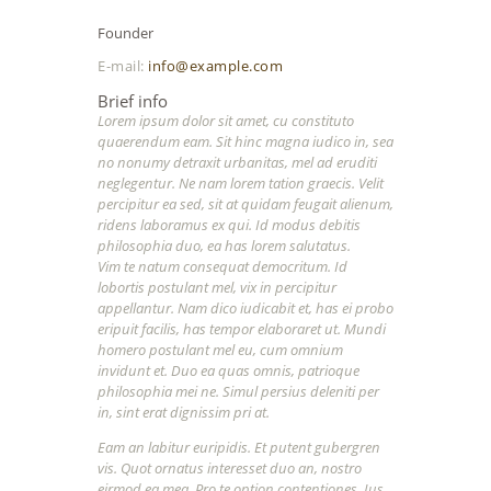
Founder
E-mail:
info@example.com
Brief info
Lorem ipsum dolor sit amet, cu constituto
quaerendum eam. Sit hinc magna iudico in, sea
no nonumy detraxit urbanitas, mel ad eruditi
neglegentur. Ne nam lorem tation graecis. Velit
percipitur ea sed, sit at quidam feugait alienum,
ridens laboramus ex qui. Id modus debitis
philosophia duo, ea has lorem salutatus.
Vim te natum consequat democritum. Id
lobortis postulant mel, vix in percipitur
appellantur. Nam dico iudicabit et, has ei probo
eripuit facilis, has tempor elaboraret ut. Mundi
homero postulant mel eu, cum omnium
invidunt et. Duo ea quas omnis, patrioque
philosophia mei ne. Simul persius deleniti per
in, sint erat dignissim pri at.
Eam an labitur euripidis. Et putent gubergren
vis. Quot ornatus interesset duo an, nostro
eirmod ea mea. Pro te option contentiones. Ius